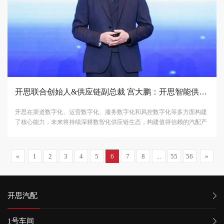
开思联合创始人&供应链副总裁 宫大鹏：开思智能供应链 ，引领产业新航向
开思在渠道数字化、运营数字化、服务数字化和风控数字化等多方面构建
了核心能力，未来将持续深耕数智化供应链生态，构建值得信赖的汽配产
业链通路，推动产业提效增益。
«
1
2
3
4
5
6
7
8
...
55
56
»
开思汽配
1号车间