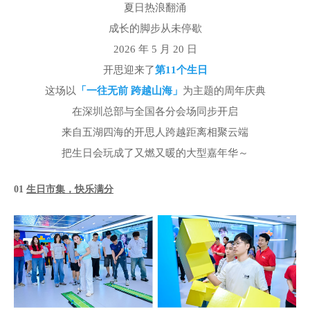
夏日热浪翻涌
成长的脚步从未停歇
2026 年 5 月 20 日
开思迎来了
第11个生日
这场以
「一往无前 跨越山海」
为主题的周年庆典
在深圳总部与全国各分会场同步开启
来自五湖四海的开思人跨越距离相聚云端
把生日会玩成了又燃又暖的大型嘉年华～
0
1
生日市集，快乐满分