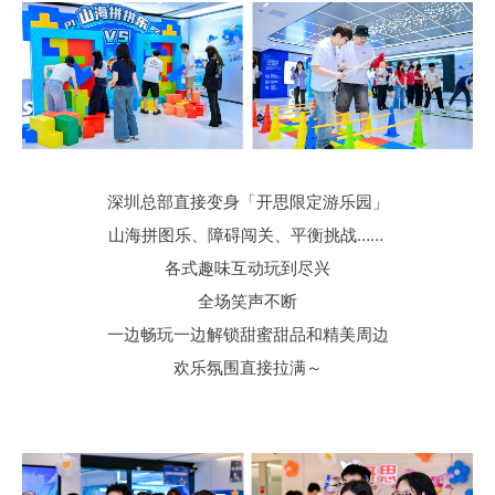
深圳总部直接变身「开思限定游乐园」
山海拼图乐、障碍闯关、平衡挑战……
各式趣味互动玩到尽兴
全场笑声不断
一边畅玩一边解锁甜蜜甜品和精美周边
欢乐氛围直接拉满～